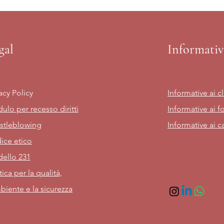
gal
Informativ
acy Policy
Informative ai cl
ulo per recesso diritti
Informative ai fo
stleblowing
Informative ai c
ice etico
ello 231
tica per la qualità,
biente e la sicurezza