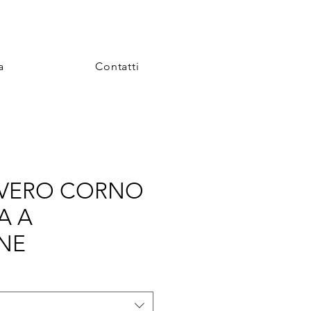
a
Contatti
3 VERO CORNO
A A
NE