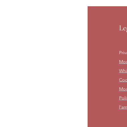
Le
Priv
Mod
Whi
Cod
Mod
Poli
l'am