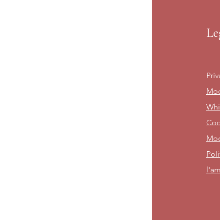
Le
Priv
Mod
Whi
Cod
Mod
Poli
l'am