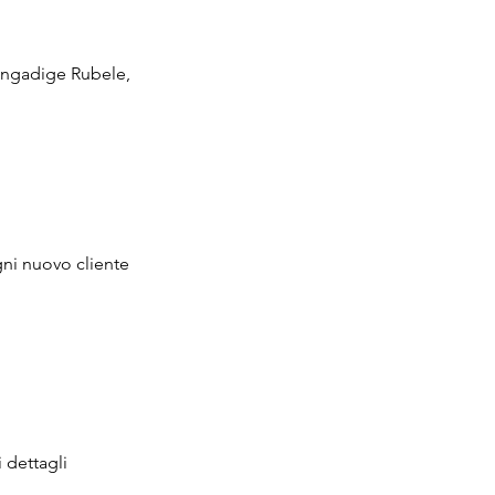
Lungadige Rubele,
gni nuovo cliente
i dettagli