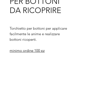
PER BOTTONI
DA RICOPRIRE
Torchietto per bottoni per applicare
facilmente le anime e realizzare
bottoni ricoperti.
minimo ordine 100 pz
Legal
Informative
Privacy Policy
Informative ai clienti
Modulo per recesso diritti
Informative ai fornitori
Whistleblowing
Informative ai candidati
Codice etico
Modello 231
Politica per la qualità,
l'ambiente e la sicurezza