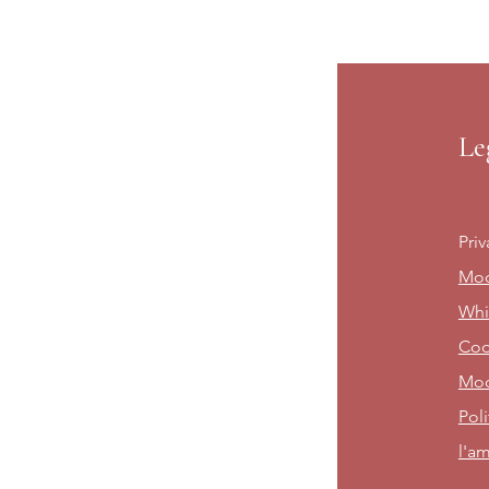
Le
Priv
Mod
Whi
Cod
Mod
Poli
l'am