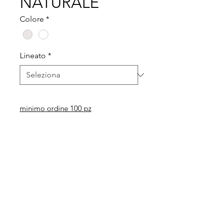
NATURALE
Colore
*
Lineato
*
minimo ordine 100 pz
Legal
Informative
Privacy Policy
Informative ai clienti
Modulo per recesso diritti
Informative ai fornitori
Whistleblowing
Informative ai candidati
Codice etico
Modello 231
Politica per la qualità,