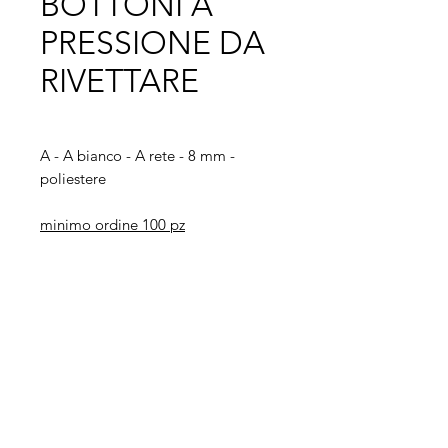
BOTTONI A
PRESSIONE DA
RIVETTARE
A - A bianco - A rete - 8 mm -
poliestere
minimo ordine 100 pz
Legal
Informative
Privacy Policy
Informative ai clienti
Modulo per recesso diritti
Informative ai fornitori
Whistleblowing
Informative ai candidati
Codice etico
Modello 231
Politica per la qualità,