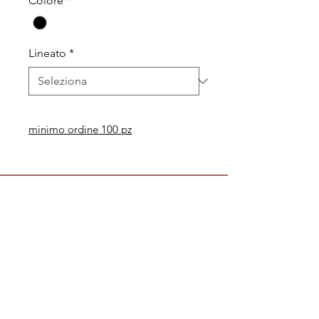
Colore
*
Lineato
*
minimo ordine 100 pz
Legal
Informative
Privacy Policy
Informative ai clienti
Modulo per recesso diritti
Informative ai fornitori
Whistleblowing
Informative ai candidati
Codice etico
Modello 231
Politica per la qualità,
l'ambiente e la sicurezza