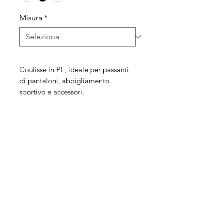
Misura
*
Coulisse in PL, ideale per passanti
di pantaloni, abbigliamento
sportivo e accessori.
Legal
Informative
Privacy Policy
Informative ai clienti
Modulo per recesso diritti
Informative ai fornitori
Whistleblowing
Informative ai candidati
Codice etico
Modello 231
Politica per la qualità,