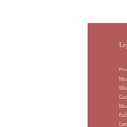
Le
Priv
Mod
Whi
Cod
Mod
Poli
l'am