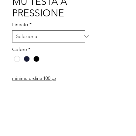
MU TESTA A
PRESSIONE
Lineato
*
Colore
*
minimo ordine 100 pz
Legal
Informative
Privacy Policy
Informative ai clienti
Modulo per recesso diritti
Informative ai fornitori
Whistleblowing
Informative ai candidati
Codice etico