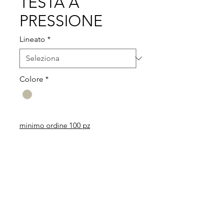
TESTA A
PRESSIONE
Lineato
*
Colore
*
minimo ordine 100 pz
Legal
Informative
Privacy Policy
Informative ai clienti
Modulo per recesso diritti
Informative ai fornitori
Whistleblowing
Informative ai candidati
Codice etico