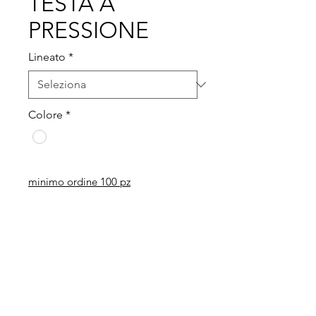
TESTA A
PRESSIONE
Lineato
*
Colore
*
minimo ordine 100 pz
Legal
Informative
Privacy Policy
Informative ai clienti
Modulo per recesso diritti
Informative ai fornitori
Whistleblowing
Informative ai candidati
Codice etico