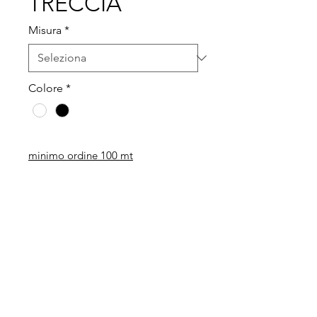
TRECCIA
Misura
*
Colore
*
minimo ordine 100 mt
Legal
Informative
Privacy Policy
Informative ai clienti
Modulo per recesso diritti
Informative ai fornitori
Whistleblowing
Informative ai candidati
Codice etico
Modello 231
Politica per la qualità,