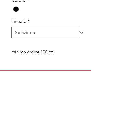
Colore
*
Lineato
*
minimo ordine 100 pz
Legal
Informative
Privacy Policy
Informative ai clienti
Modulo per recesso diritti
Informative ai fornitori
Whistleblowing
Informative ai candidati
Codice etico
Modello 231
Politica per la qualità,
l'ambiente e la sicurezza