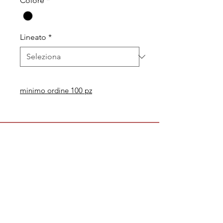
Colore
*
Lineato
*
minimo ordine 100 pz
Legal
Informative
Privacy Policy
Informative ai clienti
Modulo per recesso diritti
Informative ai fornitori
Whistleblowing
Informative ai candidati
Codice etico
Modello 231
Politica per la qualità,
l'ambiente e la sicurezza