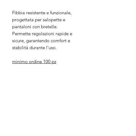
Fibbia resistente e funzionale,
progettata per salopette e
pantaloni con bretelle.
Permette regolazioni rapide e
sicure, garantendo comfort e
stabilità durante l’uso.
minimo ordine 100 pz
Legal
Informative
Privacy Policy
Informative ai clienti
Modulo per recesso diritti
Informative ai fornitori
Whistleblowing
Informative ai candidati
Codice etico
Modello 231
Politica per la qualità,
l'ambiente e la sicurezza