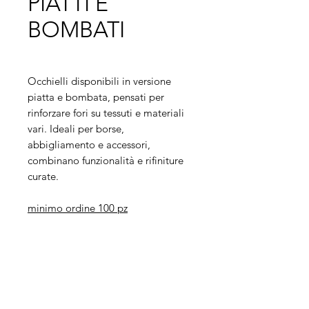
PIATTI E
BOMBATI
Occhielli disponibili in versione
piatta e bombata, pensati per
rinforzare fori su tessuti e materiali
vari. Ideali per borse,
abbigliamento e accessori,
combinano funzionalità e rifiniture
curate.
minimo ordine 100 pz
Legal
Informative
Privacy Policy
Informative ai clienti