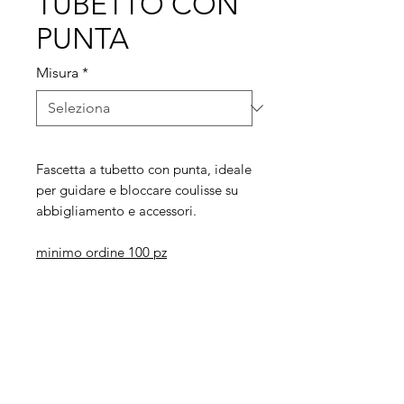
TUBETTO CON
PUNTA
Misura
*
Fascetta a tubetto con punta, ideale
per guidare e bloccare coulisse su
abbigliamento e accessori.
minimo ordine 100 pz
Legal
Informative
Privacy Policy
Informative ai clienti
Modulo per recesso diritti
Informative ai fornitori
Whistleblowing
Informative ai candidati