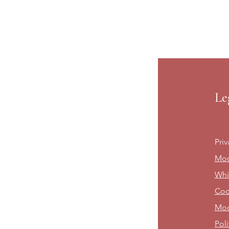
Le
Priv
Mod
Whi
Cod
Mod
Poli