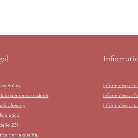
gal
Informativ
acy Policy
Informative ai cl
ulo per recesso diritti
Informative ai fo
stleblowing
Informative ai c
ice etico
ello 231
tica per la qualità,