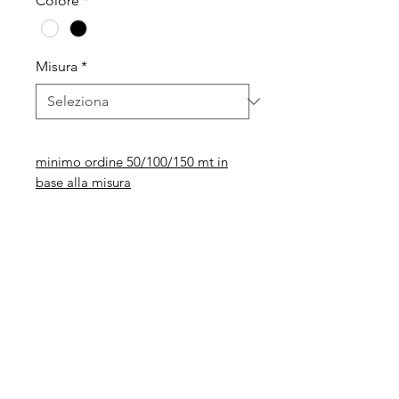
Colore
*
Misura
*
minimo ordine 50/100/150 mt in
base alla misura
Legal
Informative
Privacy Policy
Informative ai clienti
Modulo per recesso diritti
Informative ai fornitori
Whistleblowing
Informative ai candidati
Codice etico
Modello 231
Politica per la qualità,
l'ambiente e la sicurezza