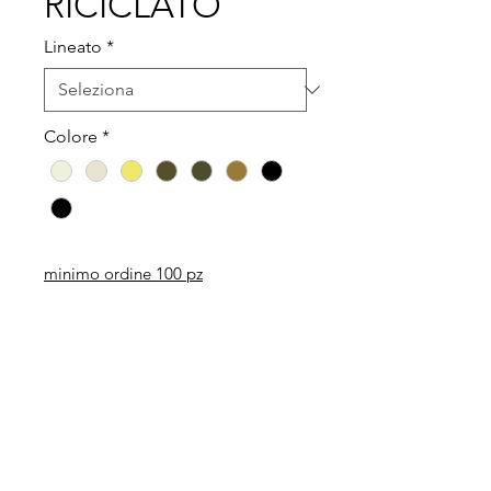
RICICLATO
Lineato
*
Colore
*
minimo ordine 100 pz
Legal
Informative
Privacy Policy
Informative ai clienti
Modulo per recesso diritti
Informative ai fornitori
Whistleblowing
Informative ai candidati
Codice etico