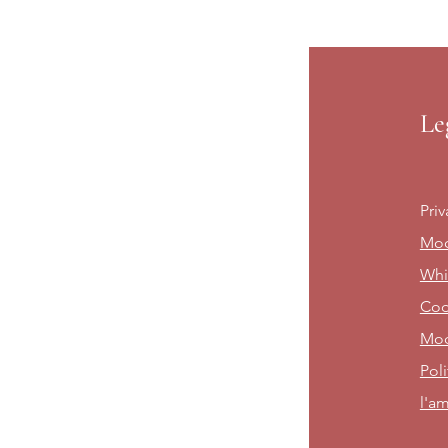
Le
Priv
Mod
Whi
Cod
Mod
Poli
l'am