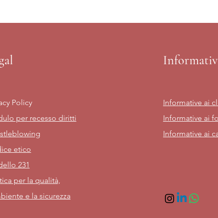
gal
Informativ
acy Policy
Informative ai cl
ulo per recesso diritti
Informative ai fo
stleblowing
Informative ai c
ice etico
ello 231
tica per la qualità,
biente e la sicurezza