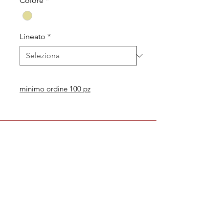
Colore
*
Lineato
*
minimo ordine 100 pz
Legal
Informative
Privacy Policy
Informative ai clienti
Modulo per recesso diritti
Informative ai fornitori
Whistleblowing
Informative ai candidati
Codice etico
Modello 231
Politica per la qualità,
l'ambiente e la sicurezza