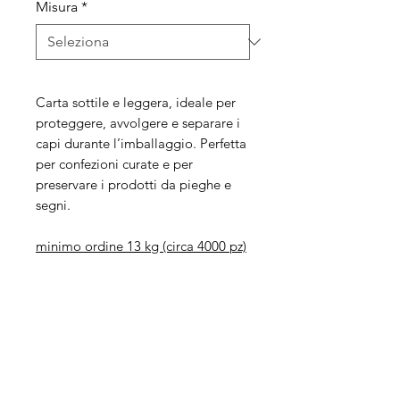
Misura
*
Carta sottile e leggera, ideale per
proteggere, avvolgere e separare i
capi durante l’imballaggio. Perfetta
per confezioni curate e per
preservare i prodotti da pieghe e
segni.
minimo ordine 13 kg (circa 4000 pz)
Legal
Informative
Privacy Policy
Informative ai clienti
Modulo per recesso diritti
Informative ai fornitori
Whistleblowing
Informative ai candidati