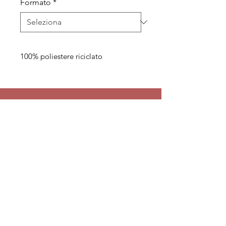
Formato
*
100% poliestere riciclato
Legal
Informative
Privacy Policy
Informative ai clienti
Modulo per recesso diritti
Informative ai fornitori
Whistleblowing
Informative ai candidati
Codice etico
Modello 231
Politica per la qualità,
l'ambiente e la sicurezza
© 2026 Bonadiman - P.I
01573200233