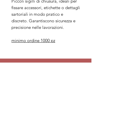
Piccoli sigilli di chiusura, ideali per
fissare accessori, etichette o dettagli
sartoriali in modo pratico e
discreto. Garantiscono sicurezza e
precisione nelle lavorazioni.
minimo ordine 1000 pz
Legal
Informative
Privacy Policy
Informative ai clienti
Modulo per recesso diritti
Informative ai fornitori
Whistleblowing
Informative ai candidati
Codice etico
Modello 231
Politica per la qualità,
l'ambiente e la sicurezza