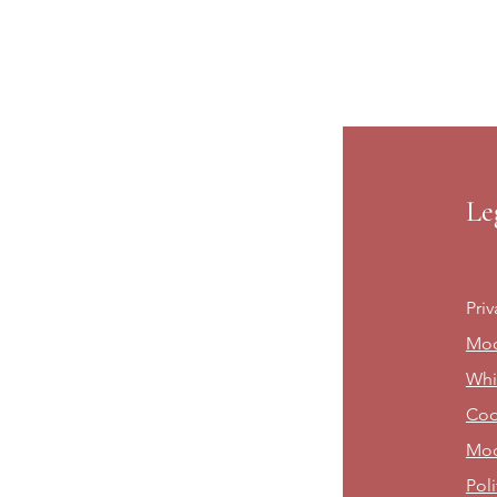
Le
Priv
Mod
Whi
Cod
Mod
Poli