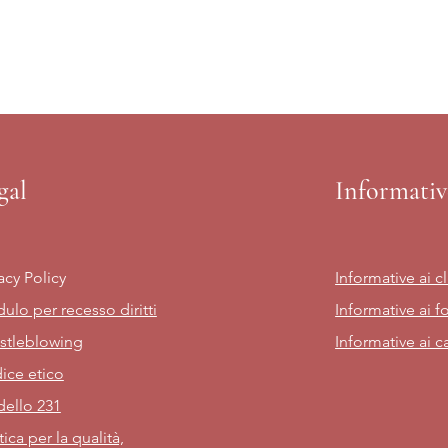
gal
Informativ
acy Policy
Informative ai cl
ulo per recesso diritti
Informative ai fo
stleblowing
Informative ai c
ice etico
ello 231
tica per la qualità,